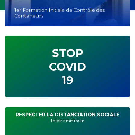
COMMUNIQUÉS
ACTUALITÉS
1er Formation Initiale de Contrôle des
Communiqué de presse DGDDI
Octobre Rose 2025
Conteneurs
STOP
COVID
19
RESPECTER LA DISTANCIATION SOCIALE
1 mètre minimum