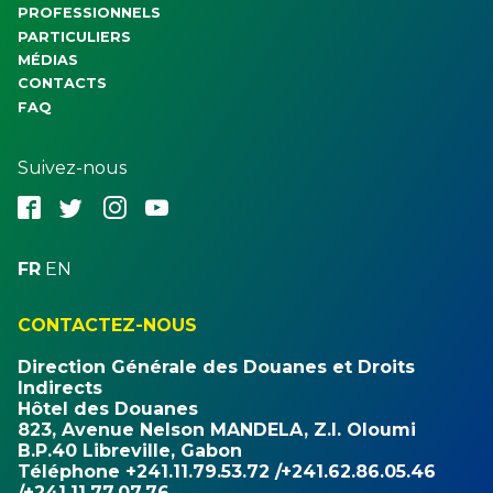
PROFESSIONNELS
PARTICULIERS
MÉDIAS
CONTACTS
FAQ
Suivez-nous
fbk
twt
ins
ytb
FR
EN
CONTACTEZ-NOUS
Direction Générale des Douanes et Droits
Indirects
Hôtel des Douanes
823, Avenue Nelson MANDELA, Z.I. Oloumi
B.P.40 Libreville, Gabon
Téléphone +241.11.79.53.72 /+241.62.86.05.46
/+241.11.77.07.76