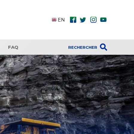
fbk
twt
ins
ytb
EN
⚲
FAQ