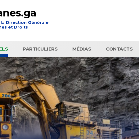
anes.ga
 la Direction Générale
es et Droits
ELS
PARTICULIERS
MÉDIAS
CONTACTS