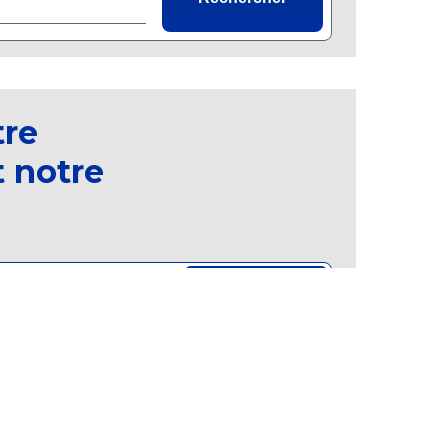
tre
 notre
S’inscrire