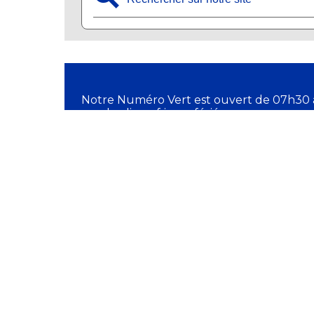
Notre Numéro Vert est ouvert de 07h30 
vendredi, sauf jours fériés.
✆ 11 18
DIRECTION GÉNÉR