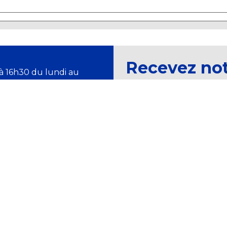
Recevez no
à 16h30 du lundi au
magazine et
Newsletter
ALE DES DOUANES ET DROITS INDIRECTS